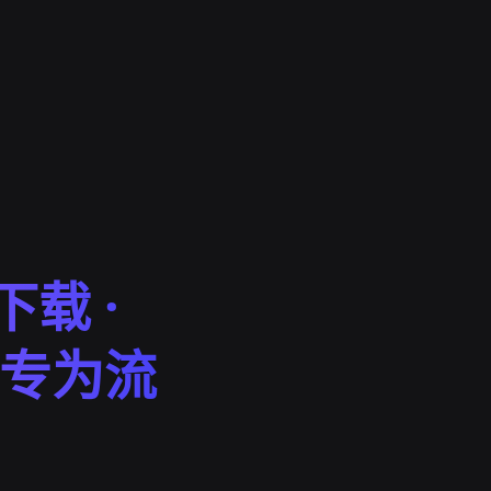
下载 ·
e 专为流